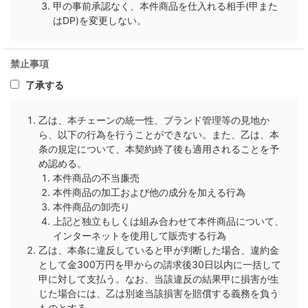
甲の事前承認なく、本件商品を仕入れる相手(甲また
はDP)を変更しない。
禁止事項
了承する
乙は、本チェーンの統一性、ブランド管理等の見地か
ら、以下の行為を行うことができない。また、乙は、本
条の規定について、本契約終了後も適用されることを予
め認める。
本件商品の不当廉売
本件商品の加工および他の成分を加える行為
本件商品の卸売り
上記と独立もしくは組み合わせて本件商品について、
インターネットを使用して販売する行為
乙は、本条に違反していると甲が判断した場合、違約金
として金300万円を甲からの請求後30日以内に一括して
甲に対して支払う。なお、当該違反の結果甲に損害が生
じた場合には、乙は別途当該損害を賠償する義務を負う
ものとする。